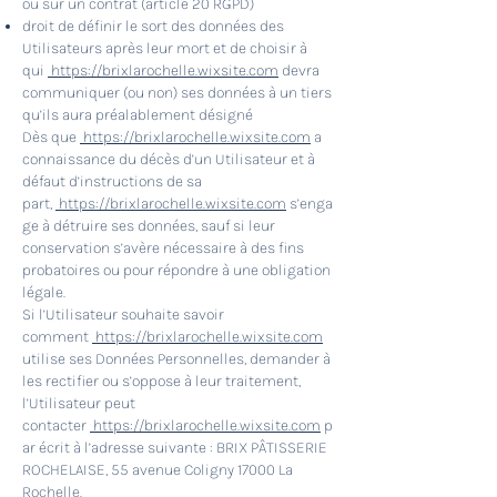
ou sur un contrat (article 20 RGPD)
droit de définir le sort des données des
Utilisateurs après leur mort et de choisir à
qui
https://brixlarochelle.wixsite.com
devra
communiquer (ou non) ses données à un tiers
qu’ils aura préalablement désigné
Dès que
https://brixlarochelle.wixsite.com
a
connaissance du décès d’un Utilisateur et à
défaut d’instructions de sa
part,
https://brixlarochelle.wixsite.com
s’enga
ge à détruire ses données, sauf si leur
conservation s’avère nécessaire à des fins
probatoires ou pour répondre à une obligation
légale.
Si l’Utilisateur souhaite savoir
comment
https://brixlarochelle.wixsite.com
utilise ses Données Personnelles, demander à
les rectifier ou s’oppose à leur traitement,
l’Utilisateur peut
contacter
https://brixlarochelle.wixsite.com
p
ar écrit à l’adresse suivante : BRIX PÂTISSERIE
ROCHELAISE, 55 avenue Coligny 17000 La
Rochelle.