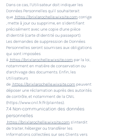
Dans ce cas, l’Utilisateur doit indiquer les
Données Personnelles qu’il souhaiterait
que
https://brixlarochelle.wixsite.com
corrige
, mette à jour ou supprime, en s’identifiant
précisément avec une copie d’une pièce
d’identité (carte d’identité ou passeport).
Les demandes de suppression de Données
Personnelles seront soumises aux obligations
qui sont imposées
à
https://brixlarochelle.wixsite.com
par la loi,
notamment en matière de conservation ou
d’archivage des documents. Enfin, les
Utilisateurs
de
https://brixlarochelle.wixsite.com
peuvent
déposer une réclamation auprès des autorités
de contrôle, et notamment de la CNIL
(
https://www.cnil.fr/fr/plaintes).
7.4 Non-communication des données
personnelles
https://brixlarochelle.wixsite.com
s’interdit
de traiter, héberger ou transférer les
Informations collectées sur ses Clients vers