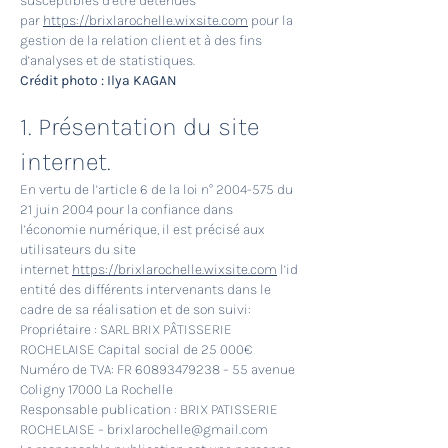
susceptibles d’être détenues
par
https://brixlarochelle.wixsite.com
pour la
gestion de la relation client et à des fins
d’analyses et de statistiques.
Crédit photo : Ilya KAGAN
1. Présentation du site
internet.
En vertu de l’article 6 de la loi n°
2004-575
du
21 juin 2004 pour la confiance dans
l’économie numérique, il est précisé aux
utilisateurs du site
internet
https://brixlarochelle.wixsite.com
l’id
entité des différents intervenants dans le
cadre de sa réalisation et de son suivi:
Propriétaire : SARL BRIX PÂTISSERIE
ROCHELAISE Capital social de 25 000€
Numéro de TVA: FR
60893479238
– 55 avenue
Coligny 17000 La Rochelle
Responsable publication : BRIX PATISSERIE
ROCHELAISE – brixlarochelle@gmail.com