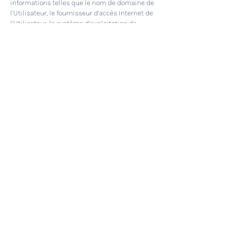
informations telles que le nom de domaine de
l’Utilisateur, le fournisseur d’accès Internet de
l’Utilisateur, le système d’exploitation de
l’Utilisateur, ainsi que la date et l’heure
d’accès. Les Cookies ne risquent en aucun cas
d’endommager le terminal de l’Utilisateur.
https://brixlarochelle.wixsite.com
est
susceptible de traiter les informations de
l’Utilisateur concernant sa visite du site,
telles que les pages consultées, les
recherches effectuées. Ces informations
permettent
à
https://brixlarochelle.wixsite.com
d’amélior
er le contenu du site, de la navigation de
l’Utilisateur.
Les Cookies facilitant la navigation et/ou la
fourniture des services proposés par le site,
l’Utilisateur peut configurer son navigateur
pour qu’il lui permette de décider s’il souhaite
ou non les accepter de manière à ce que des
Cookies soient enregistrés dans le terminal
ou, au contraire, qu’ils soient rejetés, soit
systématiquement, soit selon leur émetteur.