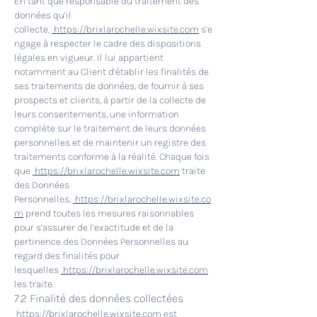
En tant que responsable du traitement des
données qu’il
collecte,
https://brixlarochelle.wixsite.com
s’e
ngage à respecter le cadre des dispositions
légales en vigueur. Il lui appartient
notamment au Client d’établir les finalités de
ses traitements de données, de fournir à ses
prospects et clients, à partir de la collecte de
leurs consentements, une information
complète sur le traitement de leurs données
personnelles et de maintenir un registre des
traitements conforme à la réalité. Chaque fois
que
https://brixlarochelle.wixsite.com
traite
des Données
Personnelles,
https://brixlarochelle.wixsite.co
m
prend toutes les mesures raisonnables
pour s’assurer de l’exactitude et de la
pertinence des Données Personnelles au
regard des finalités pour
lesquelles
https://brixlarochelle.wixsite.com
les traite.
7.2 Finalité des données collectées
https://brixlarochelle.wixsite.com
est